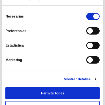
Selección
Necesarias
de
consentimiento
Preferencias
MEJORES PRECIOS
Estadística
Si quieres reservar tu estancia en Camiño da
Vieira con la mejor tarifa, utiliza nuestro sistema
Marketing
de RESERVA ONLINE.
Mostrar detalles
Permitir todas