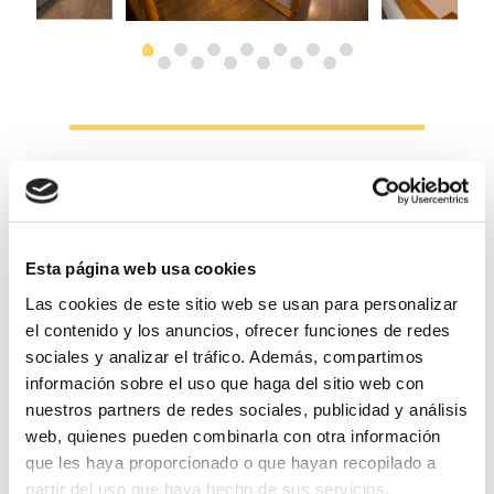
Esta página web usa cookies
TARIFAS TODO EL AÑO
Las cookies de este sitio web se usan para personalizar
El precio en
litera
persona/noche es de
27€
Iva
el contenido y los anuncios, ofrecer funciones de redes
incluido. El precio en
habitación privada con
sociales y analizar el tráfico. Además, compartimos
cama doble
es de
65€
noche para dos
información sobre el uso que haga del sitio web con
personas.
nuestros partners de redes sociales, publicidad y análisis
Las dos opciones con baño compartido.
web, quienes pueden combinarla con otra información
que les haya proporcionado o que hayan recopilado a
partir del uso que haya hecho de sus servicios.