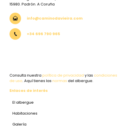
15980. Padrón. A Coruña
info@caminodavieira.com
+34 696 790 965
Consulta nuestra
política de privacidad
y las
condiciones
de uso
. Aquí tienes las
normas
del albergue.
Enlaces de interés
El albergue
Habitaciones
Galería