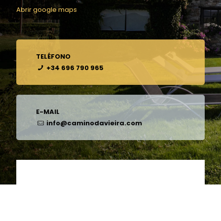
Abrir google maps
TELÉFONO
+34 696 790 965
E-MAIL
info@caminodavieira.com