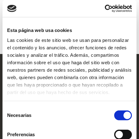
¿Cómo llegar?
El aeropuerto más cercano es el de
Santiago de Compostela
, ubicado a
29 km
del albergue.
Esta página web usa cookies
Las cookies de este sitio web se usan para personalizar
el contenido y los anuncios, ofrecer funciones de redes
sociales y analizar el tráfico. Además, compartimos
información sobre el uso que haga del sitio web con
nuestros partners de redes sociales, publicidad y análisis
web, quienes pueden combinarla con otra información
¡ESCRÍBENOS!
que les haya proporcionado o que hayan recopilado a
partir del uso que haya hecho de sus servicios.
No te quedes con dudas. Resuélvelas escribiéndonos o
llamándonos por teléfono
Selección
Necesarias
de
consentimiento
Preferencias