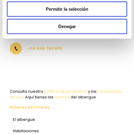
Albergue Rural Padrón
Permitir la selección
Aldea Angueira de Suso, 80 C
15980. Padrón. A Coruña
Denegar
info@caminodavieira.com
+34 696 790 965
Consulta nuestra
política de privacidad
y las
condiciones
de uso
. Aquí tienes las
normas
del albergue.
Enlaces de interés
El albergue
Habitaciones