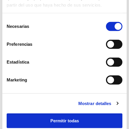
partir del uso que haya hecho de sus servicios.
Litera en habitación
Selección
compartida
Necesarias
de
consentimiento
Disponemos de 2 habitaciones con 5 y 8
Preferencias
plazas en litera. Taquillas individuales
con llave, puntos de luz , enchufe y
bandeja para tus objetos personales.
Estadística
Consulta nuestras tarifas y reserva
online
Marketing
Mostrar detalles
Permitir todas
Camiño da Vieira