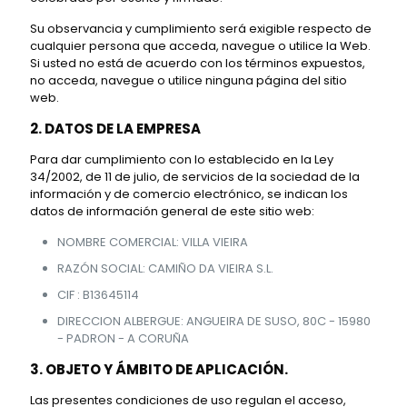
Su observancia y cumplimiento será exigible respecto de
cualquier persona que acceda, navegue o utilice la Web.
Si usted no está de acuerdo con los términos expuestos,
no acceda, navegue o utilice ninguna página del sitio
web.
2. DATOS DE LA EMPRESA
Para dar cumplimiento con lo establecido en la Ley
34/2002, de 11 de julio, de servicios de la sociedad de la
información y de comercio electrónico, se indican los
datos de información general de este sitio web:
NOMBRE COMERCIAL: VILLA VIEIRA
RAZÓN SOCIAL: CAMIÑO DA VIEIRA S.L.
CIF : B13645114
DIRECCION ALBERGUE: ANGUEIRA DE SUSO, 80C - 15980
- PADRON - A CORUÑA
3. OBJETO Y ÁMBITO DE APLICACIÓN.
Las presentes condiciones de uso regulan el acceso,