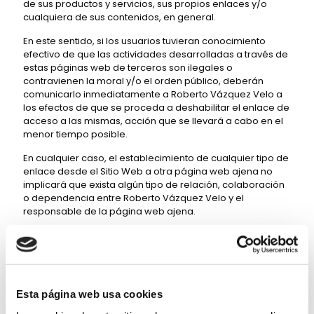
de sus productos y servicios, sus propios enlaces y/o
cualquiera de sus contenidos, en general.
En este sentido, si los usuarios tuvieran conocimiento
efectivo de que las actividades desarrolladas a través de
estas páginas web de terceros son ilegales o
contravienen la moral y/o el orden público, deberán
comunicarlo inmediatamente a Roberto Vázquez Velo a
los efectos de que se proceda a deshabilitar el enlace de
acceso a las mismas, acción que se llevará a cabo en el
menor tiempo posible.
En cualquier caso, el establecimiento de cualquier tipo de
enlace desde el Sitio Web a otra página web ajena no
implicará que exista algún tipo de relación, colaboración
o dependencia entre Roberto Vázquez Velo y el
responsable de la página web ajena.
6.2 ENLACES EN OTRAS PÁGINAS WEB CON DESTINO AL
SITIO WEB
Roberto Vázquez Velo no autoriza el establecimiento de
un enlace al presente Sitio Web desde otras páginas web
Esta página web usa cookies
que contengan materiales, información o contenidos
ilícitos, ilegales, degradantes, obscenos y, en general,