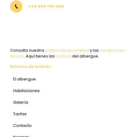
+34 696 790 965
Consulta nuestra
política de privacidad
y las
condiciones
de uso
. Aquí tienes las
normas
del albergue.
Enlaces de interés
El albergue
Habitaciones
Galería
Tarifas
Contacto