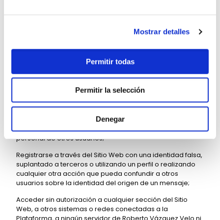
de la exclusiva responsabilidad del usuario, el acceso o la
utilización del Sitio Web con fines ilegales o no
autorizados, con o sin finalidad económica, y, más
Mostrar detalles
específicamente y sin que el siguiente listado tenga
carácter absoluto, queda prohibido:
Usar el Sitio Web en forma alguna que pueda provocar
Permitir todas
daños, interrupciones, ineficiencias o defectos en su
funcionalidad o en el ordenador de un tercero;
Permitir la selección
Usar el Sitio Web para la transmisión, la instalación o la
publicación de cualquier virus, código malicioso u otros
programas o archivos perjudiciales;
Denegar
Usar el Sitio Web para recoger datos de carácter
personal de otros usuarios;
Registrarse a través del Sitio Web con una identidad falsa,
suplantado a terceros o utilizando un perfil o realizando
cualquier otra acción que pueda confundir a otros
usuarios sobre la identidad del origen de un mensaje;
Acceder sin autorización a cualquier sección del Sitio
Web, a otros sistemas o redes conectadas a la
Plataforma, a ningún servidor de Roberto Vázquez Velo ni